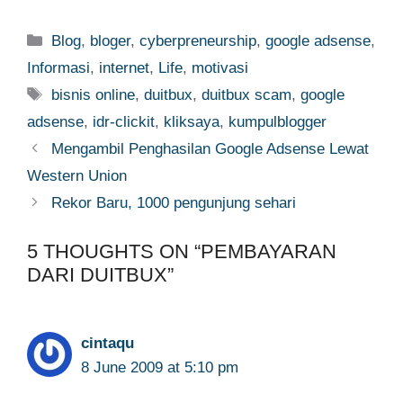
Categories
Blog
,
bloger
,
cyberpreneurship
,
google adsense
,
Informasi
,
internet
,
Life
,
motivasi
Tags
bisnis online
,
duitbux
,
duitbux scam
,
google
adsense
,
idr-clickit
,
kliksaya
,
kumpulblogger
Mengambil Penghasilan Google Adsense Lewat
Western Union
Rekor Baru, 1000 pengunjung sehari
5 THOUGHTS ON “PEMBAYARAN
DARI DUITBUX”
cintaqu
8 June 2009 at 5:10 pm