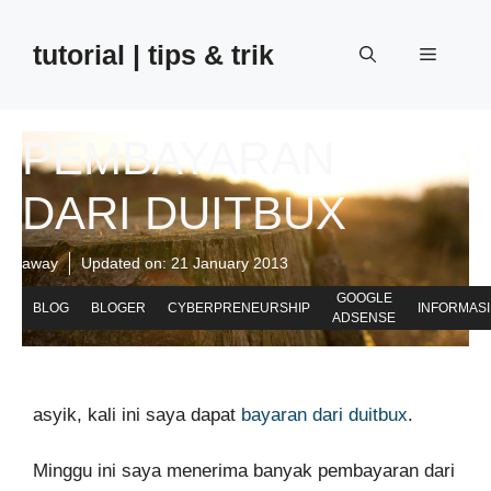
Skip
to
tutorial | tips & trik
Menu
content
PEMBAYARAN
DARI DUITBUX
away
Updated on:
21 January 2013
GOOGLE
BLOG
BLOGER
CYBERPRENEURSHIP
INFORMASI
ADSENSE
asyik, kali ini saya dapat
bayaran dari duitbux
.
Minggu ini saya menerima banyak pembayaran dari