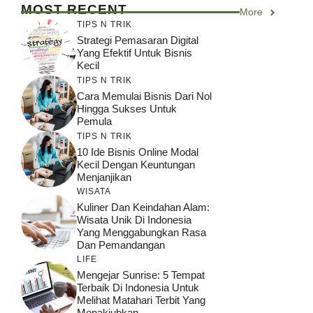
MOST RECENT
More
TIPS N TRIK
Strategi Pemasaran Digital
Yang Efektif Untuk Bisnis
Kecil
TIPS N TRIK
Cara Memulai Bisnis Dari Nol
Hingga Sukses Untuk
Pemula
TIPS N TRIK
10 Ide Bisnis Online Modal
Kecil Dengan Keuntungan
Menjanjikan
WISATA
Kuliner Dan Keindahan Alam:
Wisata Unik Di Indonesia
Yang Menggabungkan Rasa
Dan Pemandangan
LIFE
Mengejar Sunrise: 5 Tempat
Terbaik Di Indonesia Untuk
Melihat Matahari Terbit Yang
Menakjubkan