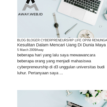
BLOG
BLOGER
CYBERPRENEURSHIP
LIFE
OPINI
RENUNG
Kesulitan Dalam Mencari Uang Di Dunia Maya
5 March 2009
Away
beberapa hari yang lalu saya mewawancara
beberapa orang yang menjadi mahasiswa
cyberpreneurship di d3 unggulan universitas budi
luhur. Pertanyaan saya ...