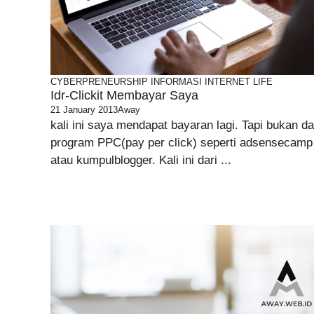
CYBERPRENEURSHIP
INFORMASI
INTERNET
LIFE
Idr-Clickit Membayar Saya
21 January 2013
Away
kali ini saya mendapat bayaran lagi. Tapi bukan da
program PPC(pay per click) seperti adsensecamp
atau kumpulblogger. Kali ini dari ...