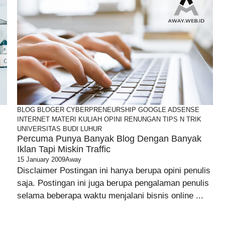
BLOG
BLOGER
CYBERPRENEURSHIP
GOOGLE ADSENSE
INTERNET
MATERI KULIAH
OPINI
RENUNGAN
TIPS N TRIK
UNIVERSITAS BUDI LUHUR
Percuma Punya Banyak Blog Dengan Banyak
Iklan Tapi Miskin Traffic
15 January 2009
Away
Disclaimer Postingan ini hanya berupa opini penulis
saja. Postingan ini juga berupa pengalaman penulis
selama beberapa waktu menjalani bisnis online ...