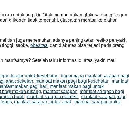
rlukan untuk berpikir. Otak membutuhkan glukosa dan glikogen
dan glikogen tidak terpenuhi, otak akan merasa kelelahan
nelitian juga menemukan adanya peningkatan resiko penyakit
tinggi, stroke,
obesitas
, dan diabetes bisa terjadi pada orang
n manfaatnya? Setelah tahu informasi di atas, yakin mau
ngan teratur untuk kesehatan
,
bagaimana manfaat sarapan pag
gi anak sekolah
,
manfaat makan pagi bagi kesehatan
,
manfaat
anfaat makan pagi hari
,
manfaat makan pagi untuk
t pagi makan pisang
,
manfaat sarapan
,
manfaat sarapan bagi
arapan buah
,
manfaat sarapan oatmeal
,
manfaat sarapan pagi
,
 rebus
,
manfaat sarapan untuk anak
,
manfaat sarapan untuk