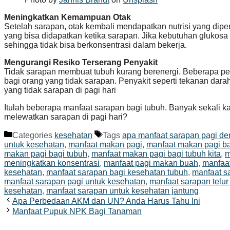
Meningkatkan Kemampuan Otak
Setelah sarapan, otak kembali mendapatkan nutrisi yang dipe
yang bisa didapatkan ketika sarapan. Jika kebutuhan glukosa 
sehingga tidak bisa berkonsentrasi dalam bekerja.
Mengurangi Resiko Terserang Penyakit
Tidak sarapan membuat tubuh kurang berenergi. Beberapa pe
bagi orang yang tidak sarapan. Penyakit seperti tekanan darah 
yang tidak sarapan di pagi hari
Itulah beberapa manfaat sarapan bagi tubuh. Banyak sekali ka
melewatkan sarapan di pagi hari?
Categories
kesehatan
Tags
apa manfaat sarapan pagi de
untuk kesehatan
,
manfaat makan pagi
,
manfaat makan pagi ba
makan pagi bagi tubuh
,
manfaat makan pagi bagi tubuh kita
,
m
meningkatkan konsentrasi
,
manfaat pagi makan buah
,
manfaa
kesehatan
,
manfaat sarapan bagi kesehatan tubuh
,
manfaat s
manfaat sarapan pagi untuk kesehatan
,
manfaat sarapan telur
kesehatan
,
manfaat sarapan untuk kesehatan jantung
Apa Perbedaan AKM dan UN? Anda Harus Tahu Ini
Manfaat Pupuk NPK Bagi Tanaman