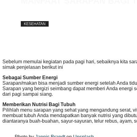
MANFAAT SARAPAN BAGI T
away
31 December 2020
KESEHATAN
Sebelum memulai kegiatan pada pagi hari, sebaiknya kita sar
simak penjelasan berikut ini
Sebagai Sumber Energi
Sarapan/makan bisa menjadi sumber energi setelah Anda tidur
Sarapan yang bergizi seimbang dapat memberi Anda energi se
dari pagi sampai siang.
Memberikan Nutrisi Bagi Tubuh
Pilihlah menu sarapan yang sehat yang mengandung serat, vi
membuat tubuh Anda mendapatkan banyak nutrisi yang dibut
diantaranya buah-buahan, sayur-sayuran, telur rebus, ayam, s
Photo by
Jannis Brandt
on
Unsplash