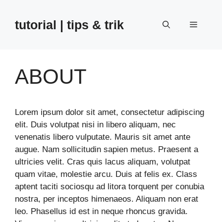
Skip
to
tutorial | tips & trik
Menu
content
ABOUT
Lorem ipsum dolor sit amet, consectetur adipiscing
elit. Duis volutpat nisi in libero aliquam, nec
venenatis libero vulputate. Mauris sit amet ante
augue. Nam sollicitudin sapien metus. Praesent a
ultricies velit. Cras quis lacus aliquam, volutpat
quam vitae, molestie arcu. Duis at felis ex. Class
aptent taciti sociosqu ad litora torquent per conubia
nostra, per inceptos himenaeos. Aliquam non erat
leo. Phasellus id est in neque rhoncus gravida.