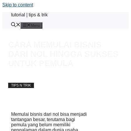
Skip to content
tutorial | tips & trik
Menu
CARA MEMULAI BISNIS
DARI NOL HINGGA SUKSES
UNTUK PEMULA
away
4 March 2025
TIPS N TRIK
Memulai bisnis dari nol bisa menjadi
tantangan besar, terutama bagi
pemula yang belum memiliki
pengalaman dalam dunia usaha.