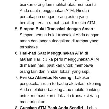
biarkan orang lain melihat atau membantu
Anda saat menggunakan ATM. Hindari
percakapan dengan orang asing yang
bersikap terlalu ramah saat di mesin ATM.
Simpan Bukti Transaksi dengan Aman
:
Simpan semua bukti transaksi Anda dengan
aman dan jangan tinggalkan di tempat yang
terbukake
Hati-hati Saat Menggunakan ATM di
Malam Hari
: Jika perlu menggunakan ATM
di malam hari, pastikan untuk membawa
orang lain dan hindari lokasi yang sepi.
Periksa Aktivitas Rekening
: Lakukan
pengecekan rutin terhadap aktivitas rekening
Anda melalui e-banking atau mobile banking
untuk memastikan tidak ada transaksi yang
mencurigakan.
Gunakan ATM Bank Anda Sendiri
: Lebih