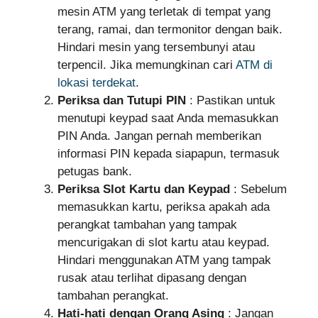
mesin ATM yang terletak di tempat yang
terang, ramai, dan termonitor dengan baik.
Hindari mesin yang tersembunyi atau
terpencil. Jika memungkinan cari
ATM di
lokasi terdekat
.
Periksa dan Tutupi PIN
: Pastikan untuk
menutupi keypad saat Anda memasukkan
PIN Anda. Jangan pernah memberikan
informasi PIN kepada siapapun, termasuk
petugas bank.
Periksa Slot Kartu dan Keypad
: Sebelum
memasukkan kartu, periksa apakah ada
perangkat tambahan yang tampak
mencurigakan di slot kartu atau keypad.
Hindari menggunakan ATM yang tampak
rusak atau terlihat dipasang dengan
tambahan perangkat.
Hati-hati dengan Orang Asing
: Jangan