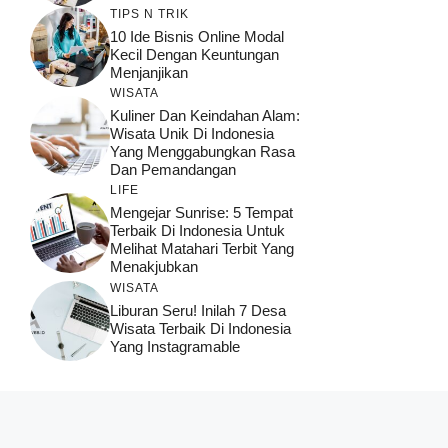
TIPS N TRIK
10 Ide Bisnis Online Modal
Kecil Dengan Keuntungan
Menjanjikan
WISATA
Kuliner Dan Keindahan Alam:
Wisata Unik Di Indonesia
Yang Menggabungkan Rasa
Dan Pemandangan
LIFE
Mengejar Sunrise: 5 Tempat
Terbaik Di Indonesia Untuk
Melihat Matahari Terbit Yang
Menakjubkan
WISATA
Liburan Seru! Inilah 7 Desa
Wisata Terbaik Di Indonesia
Yang Instagramable