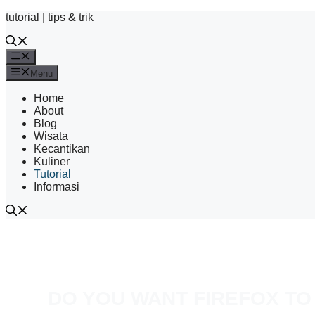
Skip
tutorial | tips & trik
to
content
Menu
Menu
Home
About
Blog
Wisata
Kecantikan
Kuliner
Tutorial
Informasi
DO YOU WANT FIREFOX TO