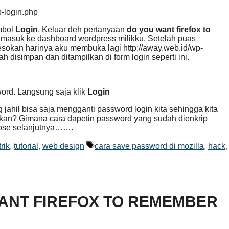
p-login.php
mbol
Login
. Keluar deh pertanyaan
do you want firefox to
 masuk ke dashboard wordpress milikku. Setelah puas
esokan harinya aku membuka lagi http://away.web.id/wp-
disimpan dan ditampilkan di form login seperti ini.
word. Langsung saja klik
Login
 jahil bisa saja mengganti password login kita sehingga kita
nya kan? Gimana cara dapetin password yang sudah dienkrip
dose selanjutnya…….
Tags
trik
,
tutorial
,
web design
cara save password di mozilla
,
hack
,
WANT FIREFOX TO REMEMBER