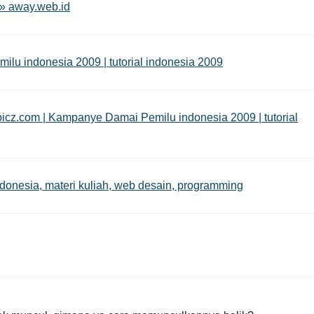
 » away.web.id
u indonesia 2009 | tutorial indonesia 2009
z.com | Kampanye Damai Pemilu indonesia 2009 | tutorial
indonesia, materi kuliah, web desain, programming