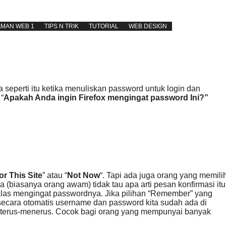
MAN WEB 1
TIPS N TRIK
TUTORIAL
WEB DESIGN
a seperti itu ketika menuliskan password untuk login dan
“
Apakah Anda ingin Firefox mengingat password Ini?”
or This Site
” atau “
Not Now
“. Tapi ada juga orang yang memili
ia (biasanya orang awam) tidak tau apa arti pesan konfirmasi itu
las mengingat passwordnya. Jika pilihan “Remember” yang
secara otomatis username dan password kita sudah ada di
ara terus-menerus. Cocok bagi orang yang mempunyai banyak