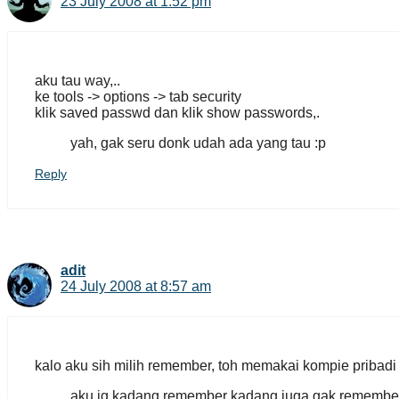
23 July 2008 at 1:52 pm
aku tau way,..
ke tools -> options -> tab security
klik saved passwd dan klik show passwords,.
yah, gak seru donk udah ada yang tau :p
Reply
adit
24 July 2008 at 8:57 am
kalo aku sih milih remember, toh memakai kompie pribadi 
aku jg kadang remember kadang juga gak remembe