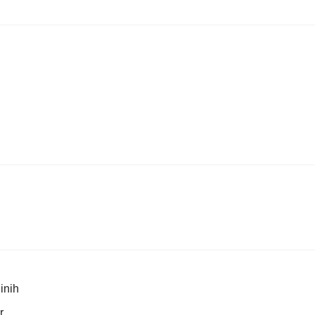
inih
r