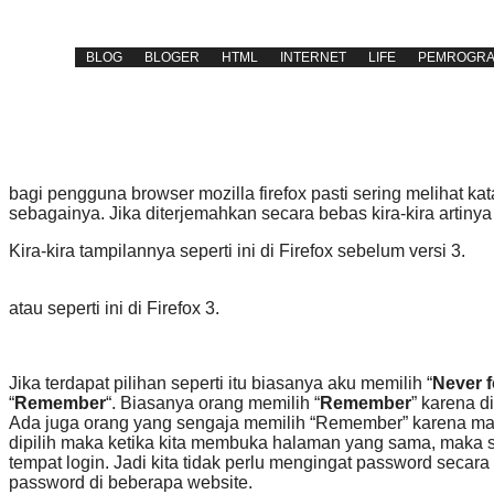
away
22 July 2008
BLOG
BLOGER
HTML
INTERNET
LIFE
PEMROGRA
bagi pengguna browser mozilla firefox pasti sering melihat kat
sebagainya. Jika diterjemahkan secara bebas kira-kira artinya 
Kira-kira tampilannya seperti ini di Firefox sebelum versi 3.
atau seperti ini di Firefox 3.
Jika terdapat pilihan seperti itu biasanya aku memilih “
Never f
“
Remember
“. Biasanya orang memilih “
Remember
” karena d
Ada juga orang yang sengaja memilih “Remember” karena ma
dipilih maka ketika kita membuka halaman yang sama, maka 
tempat login. Jadi kita tidak perlu mengingat password sec
password di beberapa website.