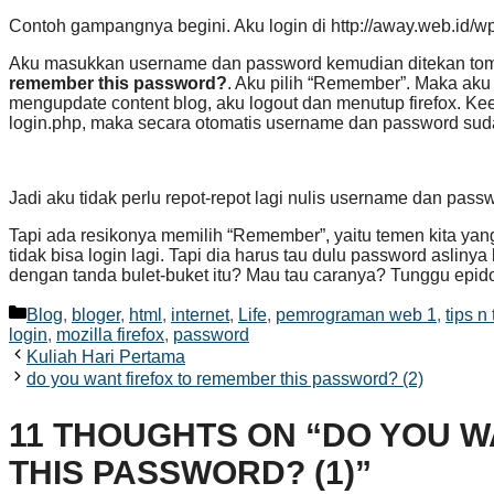
Contoh gampangnya begini. Aku login di http://away.web.id/w
Aku masukkan username dan password kemudian ditekan to
remember this password?
. Aku pilih “Remember”. Maka aku
mengupdate content blog, aku logout dan menutup firefox. Ke
login.php, maka secara otomatis username dan password sudah 
Jadi aku tidak perlu repot-repot lagi nulis username dan pass
Tapi ada resikonya memilih “Remember”, yaitu temen kita yang
tidak bisa login lagi. Tapi dia harus tau dulu password asli
dengan tanda bulet-buket itu? Mau tau caranya? Tunggu epi
Categories
Blog
,
bloger
,
html
,
internet
,
Life
,
pemrograman web 1
,
tips n 
login
,
mozilla firefox
,
password
Kuliah Hari Pertama
do you want firefox to remember this password? (2)
11 THOUGHTS ON “DO YOU 
THIS PASSWORD? (1)”