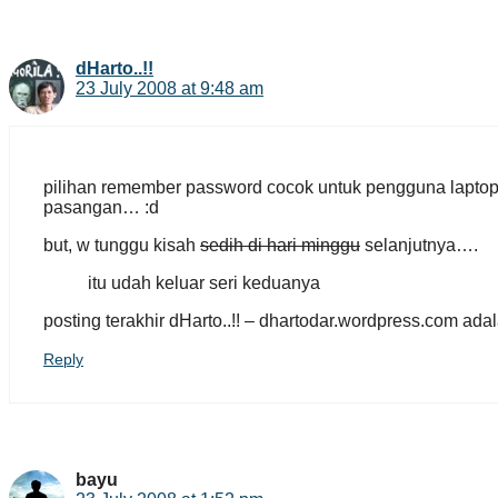
dHarto..!!
23 July 2008 at 9:48 am
pilihan remember password cocok untuk pengguna laptop
pasangan… :d
but, w tunggu kisah
sedih di hari minggu
selanjutnya….
itu udah keluar seri keduanya
posting terakhir dHarto..!! – dhartodar.wordpress.com ada
Reply
bayu