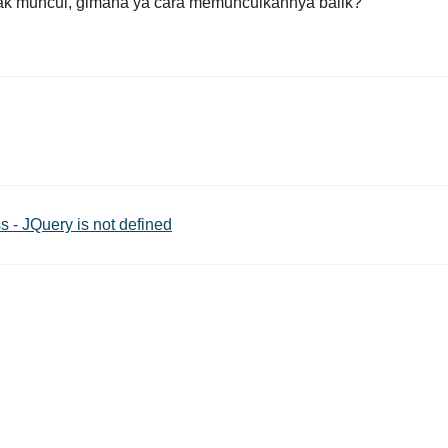
 gak muncul, gimana ya cara memunculkannya balik?
- JQuery is not defined