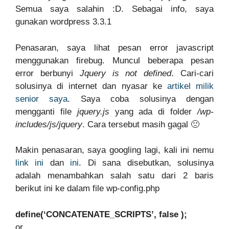
Semua saya salahin :D. Sebagai info, saya
gunakan wordpress 3.3.1
Penasaran, saya lihat pesan error javascript
menggunakan firebug. Muncul beberapa pesan
error berbunyi
Jquery is not defined
. Cari-cari
solusinya di internet dan nyasar ke
artikel milik
senior saya
. Saya coba solusinya dengan
mengganti file
jquery.js
yang ada di folder
/wp-
includes/js/jquery
. Cara tersebut masih gagal 🙁
Makin penasaran, saya googling lagi, kali ini nemu
link ini
dan
ini
. Di sana disebutkan, solusinya
adalah menambahkan salah satu dari 2 baris
berikut ini ke dalam file wp-config.php
define(‘CONCATENATE_SCRIPTS’, false );
or