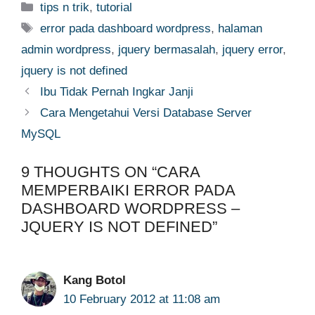
Categories
tips n trik
,
tutorial
Tags
error pada dashboard wordpress
,
halaman
admin wordpress
,
jquery bermasalah
,
jquery error
,
jquery is not defined
Ibu Tidak Pernah Ingkar Janji
Cara Mengetahui Versi Database Server
MySQL
9 THOUGHTS ON “CARA
MEMPERBAIKI ERROR PADA
DASHBOARD WORDPRESS –
JQUERY IS NOT DEFINED”
Kang Botol
10 February 2012 at 11:08 am