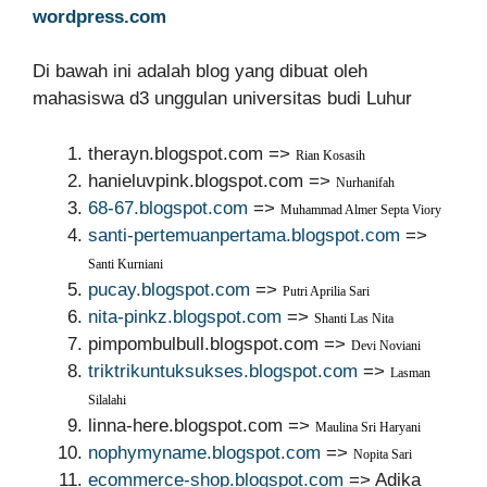
wordpress.com
Di bawah ini adalah blog yang dibuat oleh
mahasiswa d3 unggulan universitas budi Luhur
therayn.blogspot.com =>
Rian Kosasih
hanieluvpink.blogspot.com =>
Nurhanifah
68-67.blogspot.com
=>
Muhammad Almer Septa Viory
santi-pertemuanpertama.blogspot.com
=>
Santi Kurniani
pucay.blogspot.com
=>
Putri Aprilia Sari
nita-pinkz.blogspot.com
=>
Shanti Las Nita
pimpombulbull.blogspot.com =>
Devi Noviani
triktrikuntuksukses.blogspot.com
=>
Lasman
Silalahi
linna-here.blogspot.com =>
Maulina Sri Haryani
nophymyname.blogspot.com
=>
Nopita Sari
ecommerce-shop.blogspot.com
=> Adika