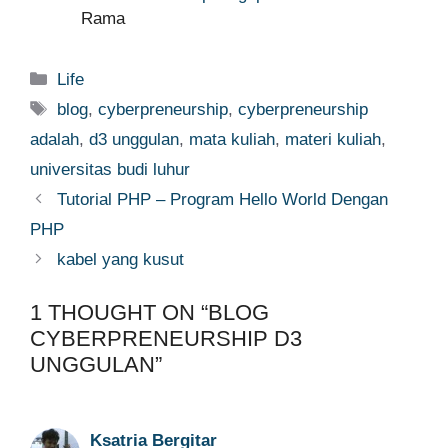
Rama
Categories
Life
Tags
blog
,
cyberpreneurship
,
cyberpreneurship
adalah
,
d3 unggulan
,
mata kuliah
,
materi kuliah
,
universitas budi luhur
Tutorial PHP – Program Hello World Dengan
PHP
kabel yang kusut
1 THOUGHT ON “BLOG
CYBERPRENEURSHIP D3
UNGGULAN”
Ksatria Bergitar