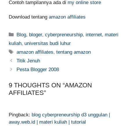
Contoh tampilannya ada di
my online store
Download tentang
amazon affiliates
Categories
Blog
,
bloger
,
cyberpreneurship
,
internet
,
materi
kuliah
,
universitas budi luhur
Tags
amazon affiliates
,
tentang amazon
Titik Jenuh
Pesta Blogger 2008
9 THOUGHTS ON “AMAZON
AFFILIATES”
Pingback:
blog cyberpreneurship d3 unggulan |
away.web.id | materi kuliah | tutorial