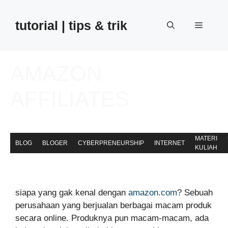
Skip
to
tutorial | tips & trik
Menu
content
AMAZON
AFFILIATES
away
11 November 2008
MATERI
BLOG
BLOGER
CYBERPRENEURSHIP
INTERNET
KULIAH
siapa yang gak kenal dengan
amazon.com
? Sebuah
perusahaan yang berjualan berbagai macam produk
secara online. Produknya pun macam-macam, ada