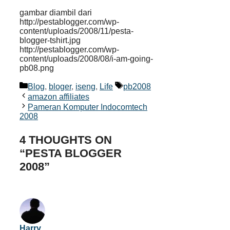
gambar diambil dari
http://pestablogger.com/wp-
content/uploads/2008/11/pesta-
blogger-tshirt.jpg
http://pestablogger.com/wp-
content/uploads/2008/08/i-am-going-
pb08.png
Categories
Tags
Blog
,
bloger
,
iseng
,
Life
pb2008
amazon affiliates
Pameran Komputer Indocomtech
2008
4 THOUGHTS ON
“PESTA BLOGGER
2008”
Harry