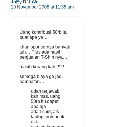
JoEy D`JuVe
19 November 2008 at 11:38 am
Uang kontribusi 50rb itu
buat apa ya…
khan sponsornya banyak
tuh… Plus ada hasil
penjualan T-Shirt nya…
masih kurang kah ???
semoga biaya ga jadi
hambatan…
udah terjawab
kan mas, uang
50rb itu dapet
apa aja
ada t-shirt, ats
laptop, notebook
dkk
sayang kemaren