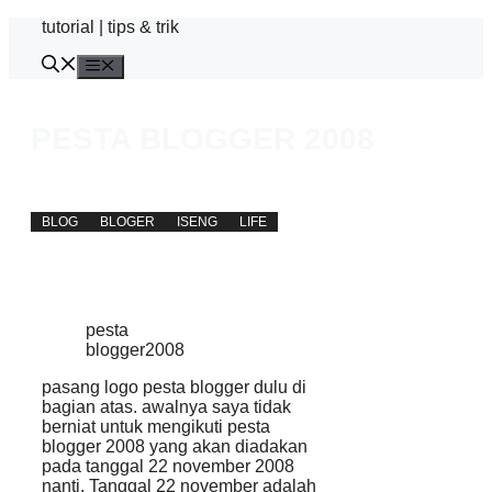
Skip
tutorial | tips & trik
to
content
Menu
PESTA BLOGGER 2008
away
Updated on:
21 January 2013
BLOG
BLOGER
ISENG
LIFE
pesta
blogger2008
pasang logo pesta blogger dulu di
bagian atas. awalnya saya tidak
berniat untuk mengikuti pesta
blogger 2008 yang akan diadakan
pada tanggal 22 november 2008
nanti. Tanggal 22 november adalah