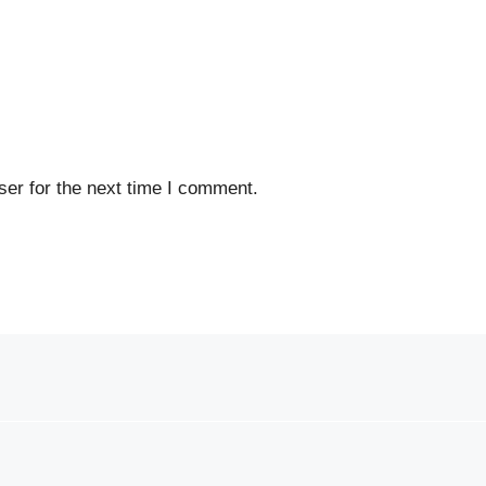
er for the next time I comment.