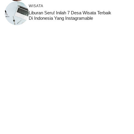
WISATA
Liburan Seru! Inilah 7 Desa Wisata Terbaik
Di Indonesia Yang Instagramable