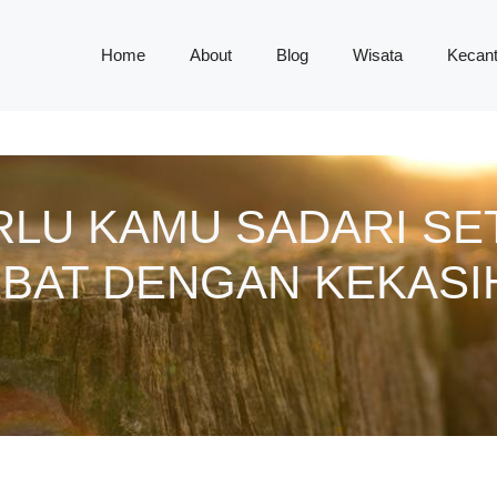
Home
About
Blog
Wisata
Kecant
ERLU KAMU SADARI S
BAT DENGAN KEKASI