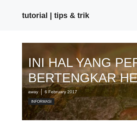
Skip
to
tutorial | tips & trik
content
INI HAL YANG P
BERTENGKAR HE
away
6 February 2017
INFORMASI