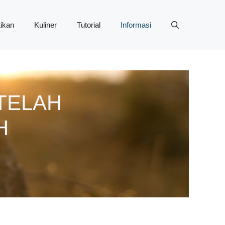
ikan
Kuliner
Tutorial
Informasi
ETELAH
H