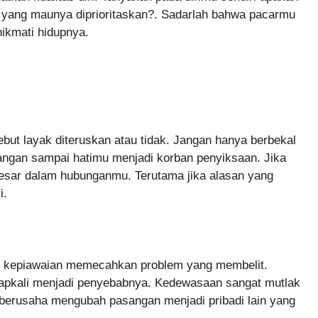
yang maunya diprioritaskan?. Sadarlah bahwa pacarmu
ikmati hidupnya.
ut layak diteruskan atau tidak. Jangan hanya berbekal
Jangan sampai hatimu menjadi korban penyiksaan. Jika
besar dalam hubunganmu. Terutama jika alasan yang
i.
api kepiawaian memecahkan problem yang membelit.
capkali menjadi penyebabnya. Kedewasaan sangat mutlak
erusaha mengubah pasangan menjadi pribadi lain yang