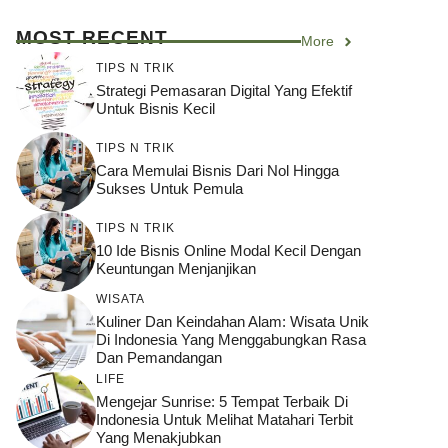
MOST RECENT
More
TIPS N TRIK
Strategi Pemasaran Digital Yang Efektif
Untuk Bisnis Kecil
TIPS N TRIK
Cara Memulai Bisnis Dari Nol Hingga
Sukses Untuk Pemula
TIPS N TRIK
10 Ide Bisnis Online Modal Kecil Dengan
Keuntungan Menjanjikan
WISATA
Kuliner Dan Keindahan Alam: Wisata Unik
Di Indonesia Yang Menggabungkan Rasa
Dan Pemandangan
LIFE
Mengejar Sunrise: 5 Tempat Terbaik Di
Indonesia Untuk Melihat Matahari Terbit
Yang Menakjubkan