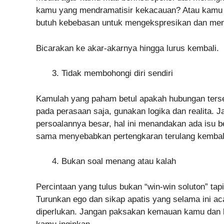
kamu yang mendramatisir kekacauan? Atau kamu 
butuh kebebasan untuk mengekspresikan dan men
Bicarakan ke akar-akarnya hingga lurus kembali.
Tidak membohongi diri sendiri
Kamulah yang paham betul apakah hubungan terseb
pada perasaan saja, gunakan logika dan realita. 
persoalannya besar, hal ini menandakan ada isu 
sama menyebabkan pertengkaran terulang kembal
Bukan soal menang atau kalah
Percintaan yang tulus bukan “win-win soluton” t
Turunkan ego dan sikap apatis yang selama ini a
diperlukan. Jangan paksakan kemauan kamu dan b