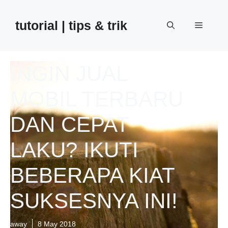
Skip
to
tutorial | tips & trik
Menu
content
INGIN JUAL
MOBIL TERBARU
DAN CEPAT
LAKU? IKUTI
BEBERAPA KIAT
SUKSESNYA INI!
away
8 May 2018