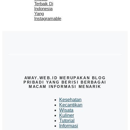
Terbaik Di
Indonesia
Yang
Instagramable
AWAY.WEB.ID MERUPAKAN BLOG
PRIBADI YANG BERISI BERBAGAI
MACAM INFORMASI MENARIK
Kesehatan
Kecantikan
Wisata
Kuliner
Tutorial
Informasi