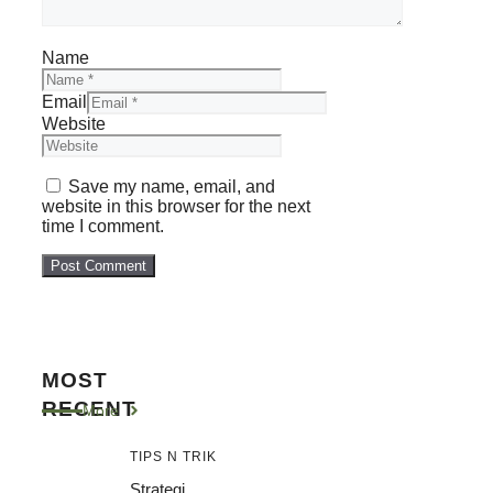
Name
Email
Website
Save my name, email, and
website in this browser for the next
time I comment.
MOST
RECENT
More
TIPS N TRIK
Strategi