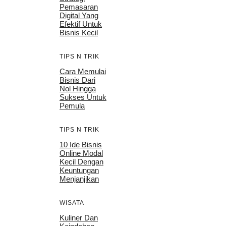
Pemasaran
Digital Yang
Efektif Untuk
Bisnis Kecil
TIPS N TRIK
Cara Memulai
Bisnis Dari
Nol Hingga
Sukses Untuk
Pemula
TIPS N TRIK
10 Ide Bisnis
Online Modal
Kecil Dengan
Keuntungan
Menjanjikan
WISATA
Kuliner Dan