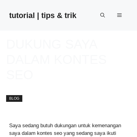
Skip
to
tutorial | tips & trik
Menu
content
DUKUNG SAYA
DALAM KONTES
SEO
away
Updated on:
21 January 2013
BLOG
Saya sedang butuh dukungan untuk kemenangan
saya dalam kontes seo yang sedang saya ikuti