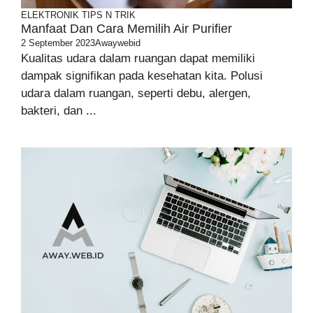
ELEKTRONIK
TIPS N TRIK
Manfaat Dan Cara Memilih Air Purifier
2 September 2023
Awaywebid
Kualitas udara dalam ruangan dapat memiliki
dampak signifikan pada kesehatan kita. Polusi
udara dalam ruangan, seperti debu, alergen,
bakteri, dan ...