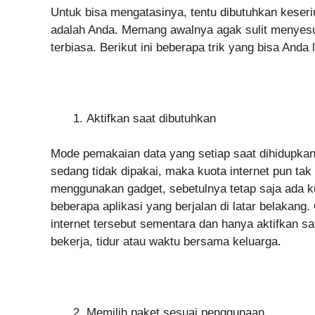
Untuk bisa mengatasinya, tentu dibutuhkan keseri
adalah Anda. Memang awalnya agak sulit menyesua
terbiasa. Berikut ini beberapa trik yang bisa Anda 
Aktifkan saat dibutuhkan
Mode pemakaian data yang setiap saat dihidupkan
sedang tidak dipakai, maka kuota internet pun ta
menggunakan gadget, sebetulnya tetap saja ada ku
beberapa aplikasi yang berjalan di latar belakang
internet tersebut sementara dan hanya aktifkan s
bekerja, tidur atau waktu bersama keluarga.
Memilih paket sesuai penggunaan