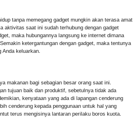
, hidup tanpa memegang gadget mungkin akan terasa amat
 aktivitas saat ini sudah terhubung dengan gadget
dget, maka hubungannya langsung ke internet dimana
 Semakin ketergantungan dengan gadget, maka tentunya
g Anda keluarkan.
a makanan bagi sebagian besar orang saat ini.
tujuan baik dan produktif, sebetulnya tidak ada
 demikian, kenyataan yang ada di lapangan cenderung
lebih cenderung kepada penggunaan untuk hal yang
tut terus mengisinya lantaran perilaku boros kuota.