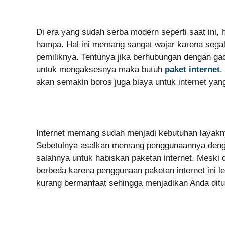
Di era yang sudah serba modern seperti saat ini
hampa. Hal ini memang sangat wajar karena segala
pemiliknya. Tentunya jika berhubungan dengan ga
untuk mengaksesnya maka butuh
paket internet
.
akan semakin boros juga biaya untuk internet yan
Internet memang sudah menjadi kebutuhan layakny
Sebetulnya asalkan memang penggunaannya dengan 
salahnya untuk habiskan paketan internet. Meski
berbeda karena penggunaan paketan internet ini 
kurang bermanfaat sehingga menjadikan Anda ditun