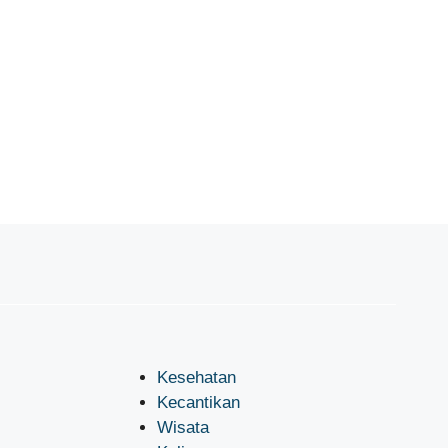
Kesehatan
Kecantikan
Wisata