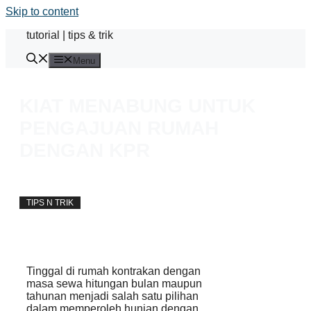
Skip to content
tutorial | tips & trik
Menu
KIAT MENABUNG UNTUK
PENGAJUAN RUMAH
DENGAN KPR
away
22 March 2016
TIPS N TRIK
Tinggal di rumah kontrakan dengan
masa sewa hitungan bulan maupun
tahunan menjadi salah satu pilihan
dalam memperoleh hunian dengan