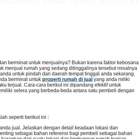
PROPERTI YANG CEPAT SERTA E
 dan berminat untuk menjualnya? Bukan karena faktor kebosan
uk menjual rumah yang sedang ditinggalinya tersebut misalnya
 anda untuk pindah dari daerah tempat tinggal anda sekarang.
anda berminat untuk
properti rumah di jual
yang anda miliki
 terjual. Cara-cara berikut ini dipandang efektif untuk
iliki selera yang berbeda-beda antara satu pembeli dengan
ah seperti berikut ini :
anda jual. Jelaskan dengan detail keadaan lokasi dan
penting sebagai bahan referensi bagi pembeli sebagai bahan
rapkan dari suatu lokasi dan lingkungan rumah hunian.