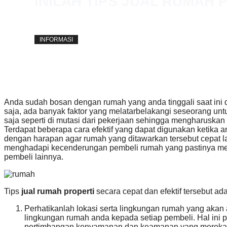
INILAH TIPS JUAL RUMAH 
away
27 November 2015
INFORMASI
Anda sudah bosan dengan rumah yang anda tinggali saat ini
saja, ada banyak faktor yang melatarbelakangi seseorang unt
saja seperti di mutasi dari pekerjaan sehingga mengharuskan
Terdapat beberapa cara efektif yang dapat digunakan ketika 
dengan harapan agar rumah yang ditawarkan tersebut cepat laku
menghadapi kecenderungan pembeli rumah yang pastinya mem
pembeli lainnya.
Tips
jual rumah properti
secara cepat dan efektif tersebut adal
Perhatikanlah lokasi serta lingkungan rumah yang akan 
lingkungan rumah anda kepada setiap pembeli. Hal ini 
pertimbangan kenyamanan dan keamanan yang mereka ha