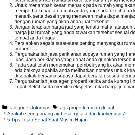
Untuk menambah kesan menarik pada rumah yang akan an
memperbaiki bagian rumah anda yang sudah kelihatan 
menarik serta desain yang menawan maka dapat menjadi 
dengan rumah yang akan anda jual tersebut.
Jangan terapkan harga jual yang terlalu mahal ataupun t
harga jual rumah yang anda tawarkan tersebut sesuai de
tempat anda tinggal.
Persiapkan segala surat-surat penting menyangkut rumah
properti.
Pergunakanlah jasa periklanan supaya rumah yang henda
luas. Jasa periklanan yang dapat anda gunakan tersebut
Pada saat telah menemukan pembeli yang fix akan me
ada baiknya apabila anda melibatkan notaries untuk ke
disepakati bersama supaya dapat berjalan sesuai denga
Pergunakanlah jasa agen properti ketika anda kurang 
cepat,efektif, serta memiliki ekspetasi nilai harga jual y
Categories
Informasi
Tags
properti rumah di jual
Apakah sering buang air besar gejala dari kanker usus?
5 Tips Tetap Sehat Saat Musim Hujan