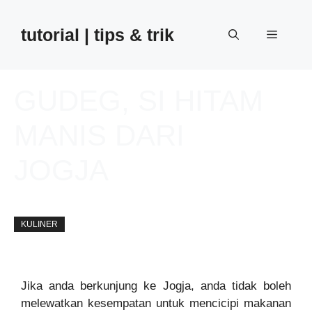
Skip
to
tutorial | tips & trik
Menu
content
GUDEG, SI HITAM
MANIS DARI
JOGJA
away
Updated on:
16 November 2018
KULINER
Jika anda berkunjung ke Jogja, anda tidak boleh
melewatkan kesempatan untuk mencicipi makanan