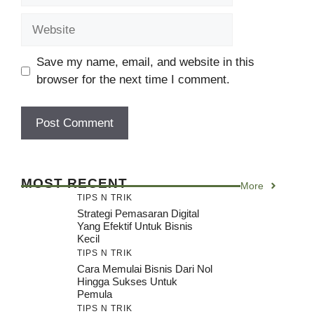
Website
Save my name, email, and website in this
browser for the next time I comment.
MOST RECENT
More
TIPS N TRIK
Strategi Pemasaran Digital
Yang Efektif Untuk Bisnis
Kecil
TIPS N TRIK
Cara Memulai Bisnis Dari Nol
Hingga Sukses Untuk
Pemula
TIPS N TRIK