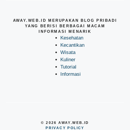
AWAY.WEB.ID MERUPAKAN BLOG PRIBADI
YANG BERISI BERBAGAI MACAM
INFORMASI MENARIK
Kesehatan
Kecantikan
Wisata
Kuliner
Tutorial
Informasi
© 2026 AWAY.WEB.ID
PRIVACY POLICY