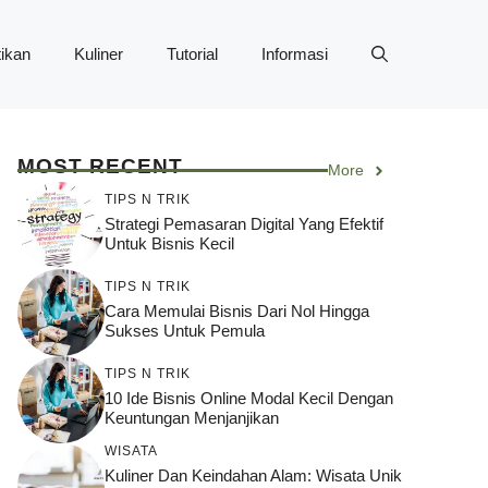
ikan
Kuliner
Tutorial
Informasi
MOST RECENT
More
TIPS N TRIK
Strategi Pemasaran Digital Yang Efektif
Untuk Bisnis Kecil
TIPS N TRIK
Cara Memulai Bisnis Dari Nol Hingga
Sukses Untuk Pemula
TIPS N TRIK
10 Ide Bisnis Online Modal Kecil Dengan
Keuntungan Menjanjikan
WISATA
Kuliner Dan Keindahan Alam: Wisata Unik