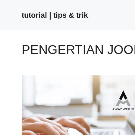
Skip
to
tutorial | tips & trik
content
PENGERTIAN JO