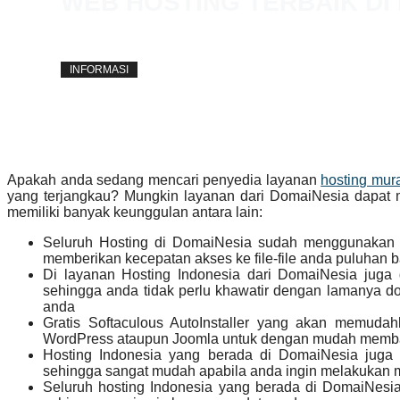
WEB HOSTING TERBAIK DI
away
2 December 2014
INFORMASI
Apakah anda sedang mencari penyedia layanan
hosting mur
yang terjangkau? Mungkin layanan dari DomaiNesia dapat 
memiliki banyak keunggulan antara lain:
Seluruh Hosting di DomaiNesia sudah menggunakan 
memberikan kecepatan akses ke file-file anda puluhan ba
Di layanan Hosting Indonesia dari DomaiNesia juga 
sehingga anda tidak perlu khawatir dengan lamanya d
anda
Gratis Softaculous AutoInstaller yang akan memuda
WordPress ataupun Joomla untuk dengan mudah memban
Hosting Indonesia yang berada di DomaiNesia juga 
sehingga sangat mudah apabila anda ingin melakukan 
Seluruh hosting Indonesia yang berada di DomaiNesia 