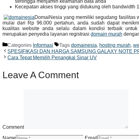
sehingga menjamin keamanan data anda
Kecepatan akses tinggi yang didukung oleh bandwidth
DomaiNesia yang memiliki segudang fasilitas 
mulai dari Rp 96.000 pertahun, anda sudah dapat menikm
kualitas website anda selalu dalam kondisi terbaik untu
merupakan penyedia layanan registrasi
domain murah
dengan 
Categories
Informasi
Tags
domainesia
,
hosting murah
,
we
SPESIFIKASI DAN HARGA SAMSUNG GALAXY NOTE PR
Cara Tepat Memilih Penangkal Sinar UV
Leave A Comment
Comment
Name
Email