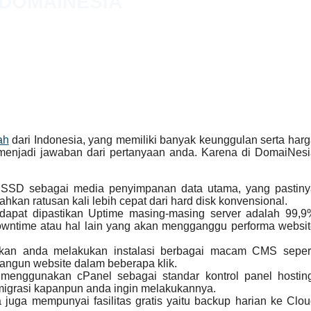
 DOMAINESIA
ah
dari Indonesia, yang memiliki banyak keunggulan serta har
menjadi jawaban dari pertanyaan anda. Karena di DomaiNes
SSD sebagai media penyimpanan data utama, yang pastiny
hkan ratusan kali lebih cepat dari hard disk konvensional.
dapat dipastikan Uptime masing-masing server adalah 99,9
owntime atau hal lain yang akan mengganggu performa websi
hkan anda melakukan instalasi berbagai macam CMS sepert
gun website dalam beberapa klik.
menggunakan cPanel sebagai standar kontrol panel hosting
migrasi kapanpun anda ingin melakukannya.
juga mempunyai fasilitas gratis yaitu backup harian ke Clo