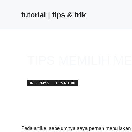
Skip
to
tutorial | tips & trik
content
TIPS MEMILIH ME
away
5 October 2016
INFORMASI
TIPS N TRIK
Pada artikel sebelumnya saya pernah menuliskan 