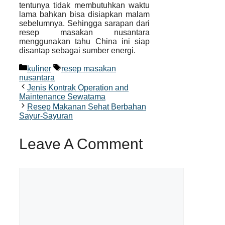
tentunya tidak membutuhkan waktu
lama bahkan bisa disiapkan malam
sebelumnya. Sehingga sarapan dari
resep masakan nusantara
menggunakan tahu China ini siap
disantap sebagai sumber energi.
Categories
Tags
kuliner
resep masakan
nusantara
Jenis Kontrak Operation and
Maintenance Sewatama
Resep Makanan Sehat Berbahan
Sayur-Sayuran
Leave A Comment
Comment