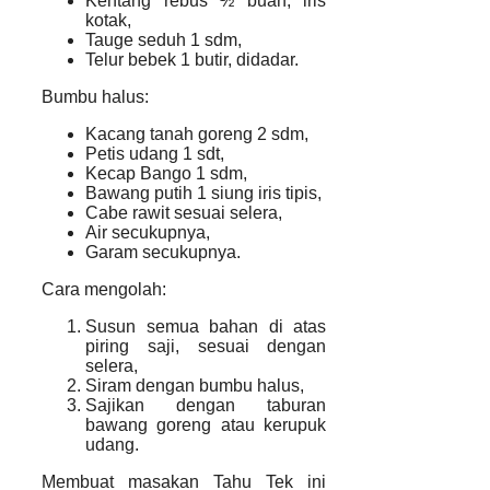
Kentang rebus ½ buah, iris
kotak,
Tauge seduh 1 sdm,
Telur bebek 1 butir, didadar.
Bumbu halus:
Kacang tanah goreng 2 sdm,
Petis udang 1 sdt,
Kecap Bango 1 sdm,
Bawang putih 1 siung iris tipis,
Cabe rawit sesuai selera,
Air secukupnya,
Garam secukupnya.
Cara mengolah:
Susun semua bahan di atas
piring saji, sesuai dengan
selera,
Siram dengan bumbu halus,
Sajikan dengan taburan
bawang goreng atau kerupuk
udang.
Membuat masakan Tahu Tek ini