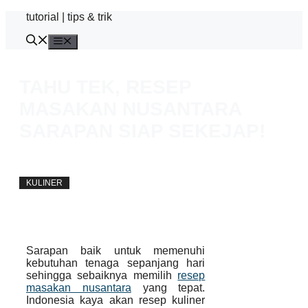
Skip
tutorial | tips & trik
to
content
Menu
TAHU TEK, RESEP
MASAKAN NUSANTARA
SARAPAN SIAP SEKEJAP!
away
21 November 2014
KULINER
Sarapan baik untuk memenuhi
kebutuhan tenaga sepanjang hari
sehingga sebaiknya memilih
resep
masakan nusantara
yang tepat.
Indonesia kaya akan resep kuliner