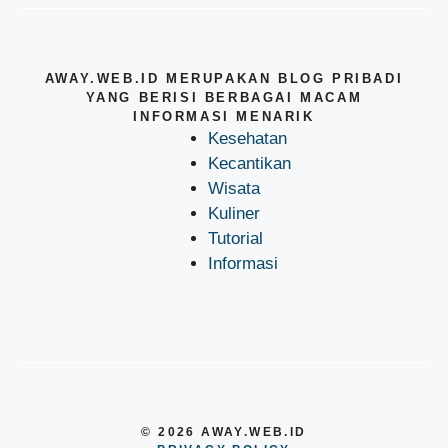
AWAY.WEB.ID MERUPAKAN BLOG PRIBADI
YANG BERISI BERBAGAI MACAM
INFORMASI MENARIK
Kesehatan
Kecantikan
Wisata
Kuliner
Tutorial
Informasi
© 2026 AWAY.WEB.ID