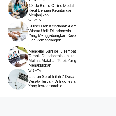
10 Ide Bisnis Online Modal
Kecil Dengan Keuntungan
Menjanjikan
WISATA
Kuliner Dan Keindahan Alam:
Wisata Unik Di Indonesia
Yang Menggabungkan Rasa
Dan Pemandangan
LIFE
Mengejar Sunrise: 5 Tempat
Terbaik Di Indonesia Untuk
Melihat Matahari Terbit Yang
Menakjubkan
WISATA
Liburan Seru! Inilah 7 Desa
Wisata Terbaik Di Indonesia
Yang Instagramable