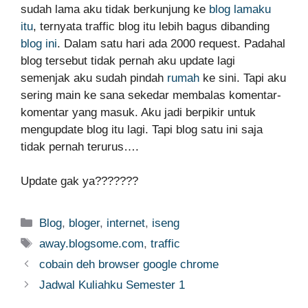
sudah lama aku tidak berkunjung ke
blog lamaku
itu
, ternyata traffic blog itu lebih bagus dibanding
blog ini
. Dalam satu hari ada 2000 request. Padahal
blog tersebut tidak pernah aku update lagi
semenjak aku sudah pindah
rumah
ke sini. Tapi aku
sering main ke sana sekedar membalas komentar-
komentar yang masuk. Aku jadi berpikir untuk
mengupdate blog itu lagi. Tapi blog satu ini saja
tidak pernah terurus….
Update gak ya???????
Categories
Blog
,
bloger
,
internet
,
iseng
Tags
away.blogsome.com
,
traffic
cobain deh browser google chrome
Jadwal Kuliahku Semester 1