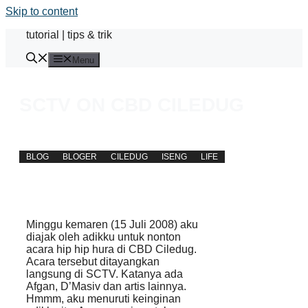
Skip to content
tutorial | tips & trik
Menu
SCTV ON CBD CILEDUG
away
Updated on:
7 February 2018
BLOG
BLOGER
CILEDUG
ISENG
LIFE
Minggu kemaren (15 Juli 2008) aku
diajak oleh adikku untuk nonton
acara hip hip hura di CBD Ciledug.
Acara tersebut ditayangkan
langsung di SCTV. Katanya ada
Afgan, D’Masiv dan artis lainnya.
Hmmm, aku menuruti keinginan