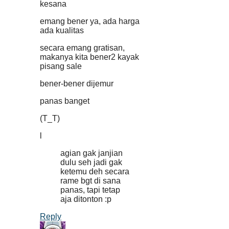
kesana
emang bener ya, ada harga
ada kualitas
secara emang gratisan,
makanya kita bener2 kayak
pisang sale
bener-bener dijemur
panas banget
(T_T)
l
agian gak janjian
dulu seh jadi gak
ketemu deh secara
rame bgt di sana
panas, tapi tetap
aja ditonton :p
Reply