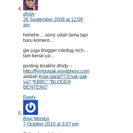
dhidy
26 September 2008 at 12:09
am
hehehe… sorry udah lama tapi
baru koment…
gw juga blogger ciledug nich…
lam kenal ya…
posting terakhir dhidy –
http://flyingopak.wordpress.com
adalah
Kopi darat?? Enak gak
ya? “KBBC” “BLOGER
BENTENG”
Reply
Bayi Montox
7 October 2010 at 3:27 pm