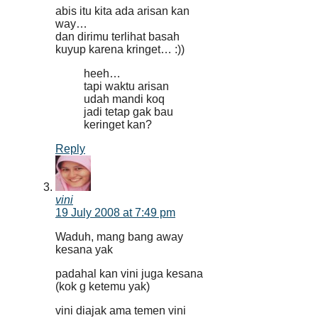
abis itu kita ada arisan kan
way…
dan dirimu terlihat basah
kuyup karena kringet… :))
heeh…
tapi waktu arisan
udah mandi koq
jadi tetap gak bau
keringet kan?
Reply
vini
19 July 2008 at 7:49 pm
Waduh, mang bang away
kesana yak
padahal kan vini juga kesana
(kok g ketemu yak)
vini diajak ama temen vini