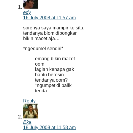
edy
16 July 2008 at 11:57 am
sorenya saya mampir ke situ,
tendanya blom dibongkar
bikin macet aja…
*ngedumel sendiri*
emang bikin macet
oom
lagian kenapa gak
bantu beresin
tendanya oom?
*ngumpet di balik
tenda
Reply
Eka
18 July 2008 at 11:58 am