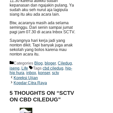
11.30 karena adikku sudah
kepanasan dan ngajakin pulang. Ya
sudah aku seh nurut aja lagipula
siang itu aku ada acara lain.
Btw, acaranya masih ada selama
seminggu. Dari senin sampai jumat
pagi jam 07.30 di acara Inbox SCTV.
Sayangnya hari kerja jadi yang
nonton dikit. Tapi banyak juga anak
sekolah yang bolos karena mau
nonton acara itu.
Categories
Blog
,
bloger
,
Ciledug
,
iseng
,
Life
Tags
cbd ciledug
,
hip-
hip hura
,
inbox
,
konser
,
sctv
Koreksi Ujian
Kopdar Citra Raya
5 THOUGHTS ON “SCTV
ON CBD CILEDUG”