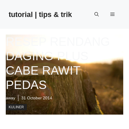
Skip
to
tutorial | tips & trik
Menu
content
RESEP RENDANG
DAGING PLUS
CABE RAWIT
PEDAS
away
31 October 2014
KULINER