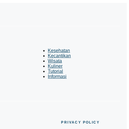
Kesehatan
Kecantikan
Wisata
Kuliner
Tutorial
Informasi
PRIVACY POLICY