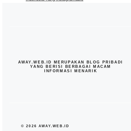
AWAY.WEB.ID MERUPAKAN BLOG PRIBADI
YANG BERISI BERBAGAI MACAM
INFORMASI MENARIK
© 2026 AWAY.WEB.ID