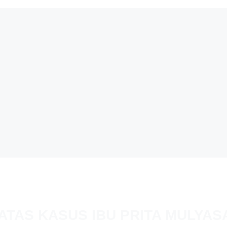
ATAS KASUS IBU PRITA MULYAS