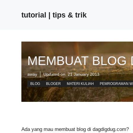
Skip
to
tutorial | tips & trik
content
MEMBUAT BLOG 
away
Updated on:
21 January 2013
BLOG
BLOGER
MATERI KULIAH
PEMROGRAMAN W
Ada yang mau membuat blog di dagdigdug.com?