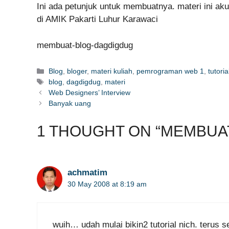
Ini ada petunjuk untuk membuatnya. materi ini ak
di AMIK Pakarti Luhur Karawaci
membuat-blog-dagdigdug
Categories
Blog
,
bloger
,
materi kuliah
,
pemrograman web 1
,
tutoria
Tags
blog
,
dagdigdug
,
materi
Web Designers’ Interview
Banyak uang
1 THOUGHT ON “MEMBUA
achmatim
30 May 2008 at 8:19 am
wuih… udah mulai bikin2 tutorial nich. terus 