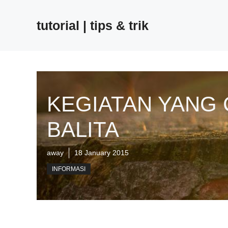
Skip
to
tutorial | tips & trik
content
KEGIATAN YANG
BALITA
away
18 January 2015
INFORMASI