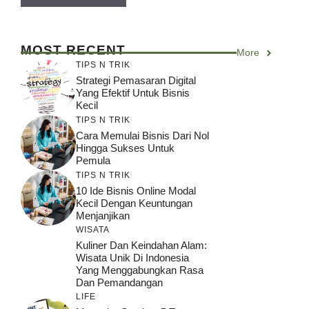
MOST RECENT
More
TIPS N TRIK
Strategi Pemasaran Digital
Yang Efektif Untuk Bisnis
Kecil
TIPS N TRIK
Cara Memulai Bisnis Dari Nol
Hingga Sukses Untuk
Pemula
TIPS N TRIK
10 Ide Bisnis Online Modal
Kecil Dengan Keuntungan
Menjanjikan
WISATA
Kuliner Dan Keindahan Alam:
Wisata Unik Di Indonesia
Yang Menggabungkan Rasa
Dan Pemandangan
LIFE