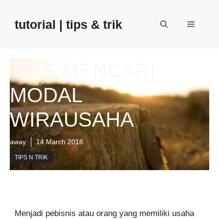
Skip
to
tutorial | tips & trik
Menu
content
TIPS MENCARI
MODAL
WIRAUSAHA
away
14 March 2018
TIPS N TRIK
Menjadi pebisnis atau orang yang memiliki usaha