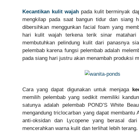
Kecantikan kulit wajah
pada kulit berminyak dap
mengkilap pada saat bangun tidur dan siang har
dibersihkan menggunkan facial foam yang mem
hari kulit wajah terkena terik sinar matah
membutuhkan pelindung kulit dari panasnya s
pelembab karena fungsi pelembab adalah melemb
pada siang hari justru akan menambah produksi m
Cara yang dapat digunakan untuk menjaga
ke
memilih pelembab yang sedikit memiliki kandu
satunya adalah pelembab POND’S White Beauty
mengandung triclocarban yang dapat membantu An
anti-oksidan dan Lycopene yang berasal dar
mencerahkan warna kulit dan terlihat lebih terang.