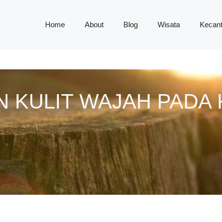
Home
About
Blog
Wisata
Kecant
N KULIT WAJAH PADA 