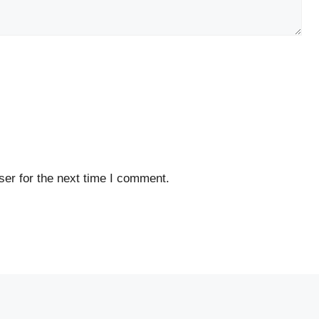
er for the next time I comment.