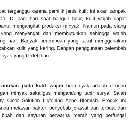
at terganggu karena pemilik jenis kulit ini akan tampak
i. Di pagi hari saat bangun tidur, kulit wajah dapat
bantu mengangkat produksi minyak. Namun pada siang
ari yang menyengat dan membutuhkan sehingga wajah
iang hari. Banyak perempuan yang takut menggunakan
abkan kulit yang kering. Dengan penggunaan pelembab
inyak yang berlebihan.
cantikan pada kulit wajah
berminyak adalah dengan
ngan minyak sekaligus mengandung tabir surya. Salah
 Clear Solution Ligtening Acne Blemish. Produk ini
da melawan bakteri penyebab jerawat dan terbuat dari
i buah dan sayuran berwarna merah yang berfungsi