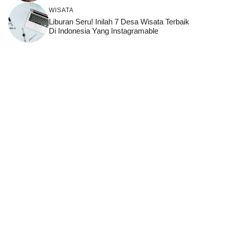
WISATA
Liburan Seru! Inilah 7 Desa Wisata Terbaik
Di Indonesia Yang Instagramable