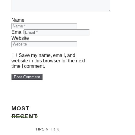
Name
Email
Website
Save my name, email, and
website in this browser for the next
time I comment.
MOST
RECENT
More
TIPS N TRIK