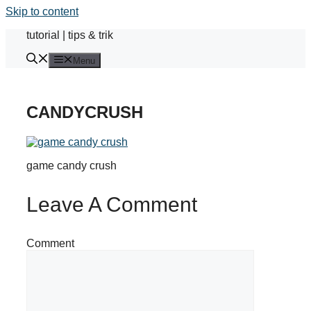
Skip to content
tutorial | tips & trik
Menu
CANDYCRUSH
game candy crush
Leave A Comment
Comment