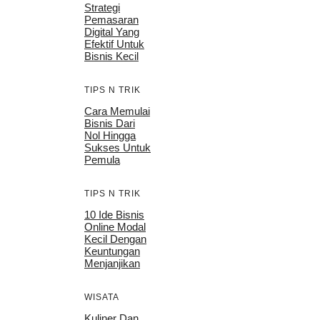
Strategi
Pemasaran
Digital Yang
Efektif Untuk
Bisnis Kecil
TIPS N TRIK
Cara Memulai
Bisnis Dari
Nol Hingga
Sukses Untuk
Pemula
TIPS N TRIK
10 Ide Bisnis
Online Modal
Kecil Dengan
Keuntungan
Menjanjikan
WISATA
Kuliner Dan