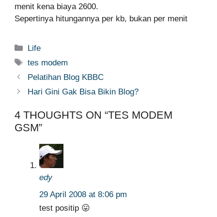
menit kena biaya 2600.
Sepertinya hitungannya per kb, bukan per menit
Categories
Life
Tags
tes modem
Pelatihan Blog KBBC
Hari Gini Gak Bisa Bikin Blog?
4 THOUGHTS ON “TES MODEM
GSM”
edy
29 April 2008 at 8:06 pm
test positip 😛