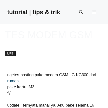
Skip
to
tutorial | tips & trik
Menu
content
TES MODEM GSM
away
Updated on:
7 February 2018
LIFE
ngetes posting pake modem GSM LG KG300 dari
rumah
pake kartu IM3
🙂
update : ternyata mahal ya. Aku pake selama 16