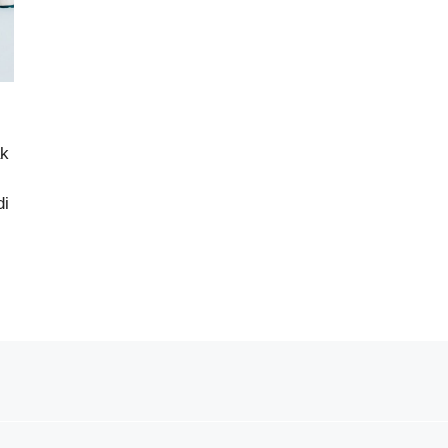
ak
di