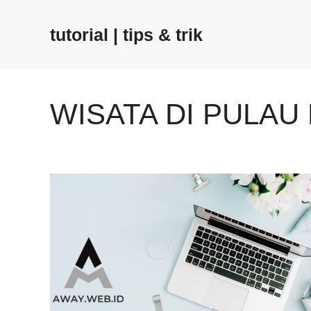
Skip
to
tutorial | tips & trik
content
WISATA DI PULA