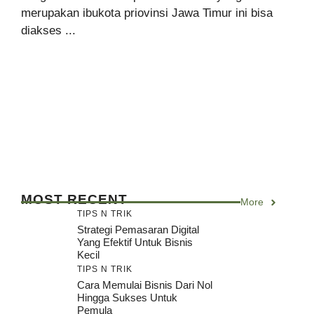
merupakan ibukota priovinsi Jawa Timur ini bisa
diakses ...
MOST RECENT
More
TIPS N TRIK
Strategi Pemasaran Digital
Yang Efektif Untuk Bisnis
Kecil
TIPS N TRIK
Cara Memulai Bisnis Dari Nol
Hingga Sukses Untuk
Pemula