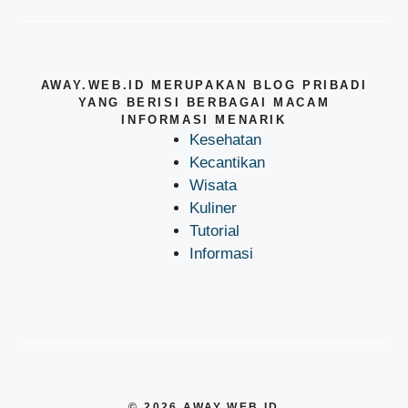
AWAY.WEB.ID MERUPAKAN BLOG PRIBADI
YANG BERISI BERBAGAI MACAM
INFORMASI MENARIK
Kesehatan
Kecantikan
Wisata
Kuliner
Tutorial
Informasi
© 2026 AWAY.WEB.ID