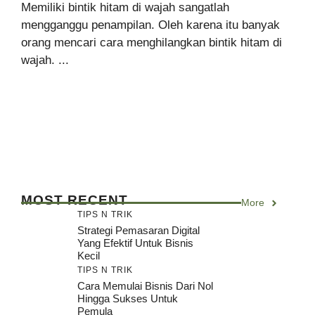
Memiliki bintik hitam di wajah sangatlah
mengganggu penampilan. Oleh karena itu banyak
orang mencari cara menghilangkan bintik hitam di
wajah. ...
MOST RECENT
More
TIPS N TRIK
Strategi Pemasaran Digital
Yang Efektif Untuk Bisnis
Kecil
TIPS N TRIK
Cara Memulai Bisnis Dari Nol
Hingga Sukses Untuk
Pemula