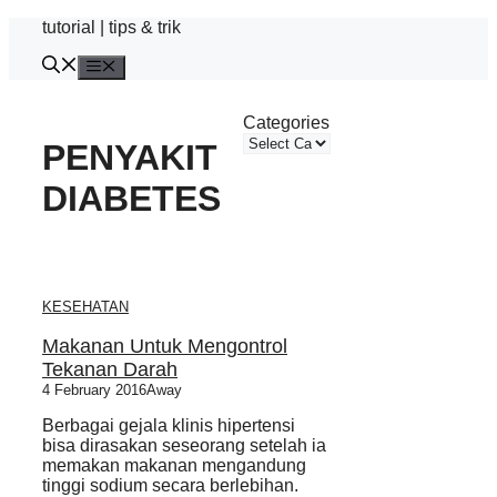
Skip
tutorial | tips & trik
to
content
Menu
Categories
PENYAKIT
DIABETES
KESEHATAN
Makanan Untuk Mengontrol
Tekanan Darah
4 February 2016
Away
Berbagai gejala klinis hipertensi
bisa dirasakan seseorang setelah ia
memakan makanan mengandung
tinggi sodium secara berlebihan.