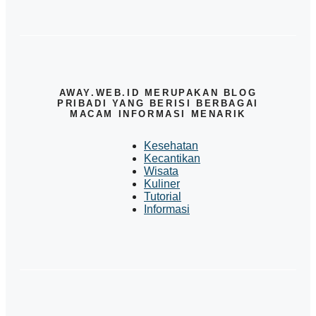
AWAY.WEB.ID MERUPAKAN BLOG
PRIBADI YANG BERISI BERBAGAI
MACAM INFORMASI MENARIK
Kesehatan
Kecantikan
Wisata
Kuliner
Tutorial
Informasi