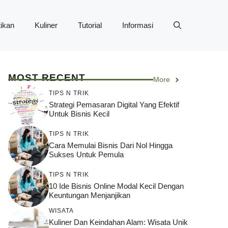
ikan
Kuliner
Tutorial
Informasi
MOST RECENT
More
TIPS N TRIK
Strategi Pemasaran Digital Yang Efektif
Untuk Bisnis Kecil
TIPS N TRIK
Cara Memulai Bisnis Dari Nol Hingga
Sukses Untuk Pemula
TIPS N TRIK
10 Ide Bisnis Online Modal Kecil Dengan
Keuntungan Menjanjikan
WISATA
Kuliner Dan Keindahan Alam: Wisata Unik