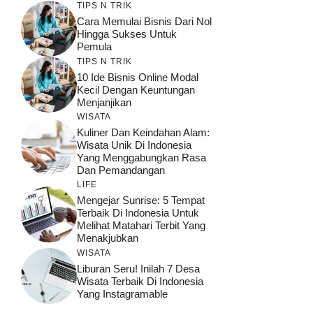
TIPS N TRIK
Cara Memulai Bisnis Dari Nol
Hingga Sukses Untuk
Pemula
TIPS N TRIK
10 Ide Bisnis Online Modal
Kecil Dengan Keuntungan
Menjanjikan
WISATA
Kuliner Dan Keindahan Alam:
Wisata Unik Di Indonesia
Yang Menggabungkan Rasa
Dan Pemandangan
LIFE
Mengejar Sunrise: 5 Tempat
Terbaik Di Indonesia Untuk
Melihat Matahari Terbit Yang
Menakjubkan
WISATA
Liburan Seru! Inilah 7 Desa
Wisata Terbaik Di Indonesia
Yang Instagramable