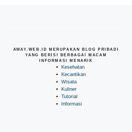
AWAY.WEB.ID MERUPAKAN BLOG PRIBADI
YANG BERISI BERBAGAI MACAM
INFORMASI MENARIK
Kesehatan
Kecantikan
Wisata
Kuliner
Tutorial
Informasi