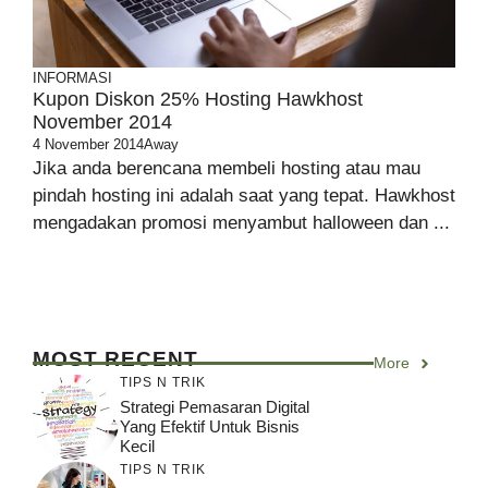
INFORMASI
Kupon Diskon 25% Hosting Hawkhost
November 2014
4 November 2014
Away
Jika anda berencana membeli hosting atau mau
pindah hosting ini adalah saat yang tepat. Hawkhost
mengadakan promosi menyambut halloween dan ...
MOST RECENT
More
TIPS N TRIK
Strategi Pemasaran Digital
Yang Efektif Untuk Bisnis
Kecil
TIPS N TRIK