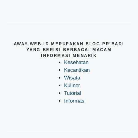
AWAY.WEB.ID MERUPAKAN BLOG PRIBADI
YANG BERISI BERBAGAI MACAM
INFORMASI MENARIK
Kesehatan
Kecantikan
Wisata
Kuliner
Tutorial
Informasi