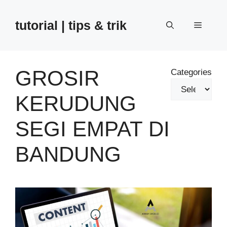
Skip
to
tutorial | tips & trik
Menu
content
GROSIR
Categories
KERUDUNG
SEGI EMPAT DI
BANDUNG