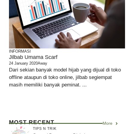
INFORMASI
Jilbab Umama Scarf
24 January 2020
Away
Dari sekian banyak model hijab yang dijual di toko
offline ataupun di toko online, jilbab segiempat
masih memiliki banyak peminat. ...
MOST RECENT
More
TIPS N TRIK