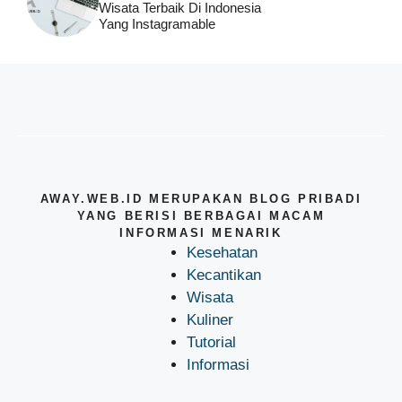
Wisata Terbaik Di Indonesia
Yang Instagramable
AWAY.WEB.ID MERUPAKAN BLOG PRIBADI
YANG BERISI BERBAGAI MACAM
INFORMASI MENARIK
Kesehatan
Kecantikan
Wisata
Kuliner
Tutorial
Informasi