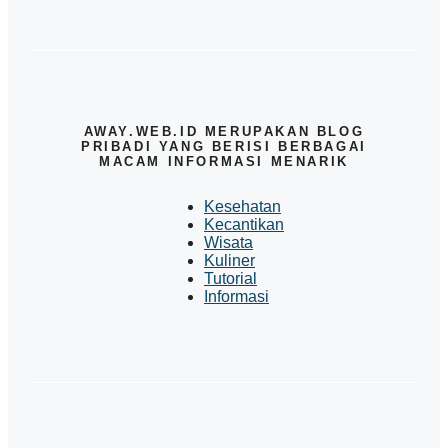
AWAY.WEB.ID MERUPAKAN BLOG
PRIBADI YANG BERISI BERBAGAI
MACAM INFORMASI MENARIK
Kesehatan
Kecantikan
Wisata
Kuliner
Tutorial
Informasi