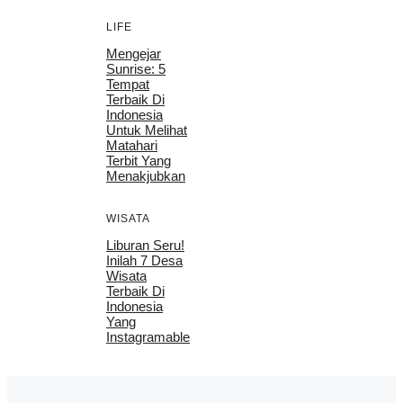
LIFE
Mengejar
Sunrise: 5
Tempat
Terbaik Di
Indonesia
Untuk Melihat
Matahari
Terbit Yang
Menakjubkan
WISATA
Liburan Seru!
Inilah 7 Desa
Wisata
Terbaik Di
Indonesia
Yang
Instagramable