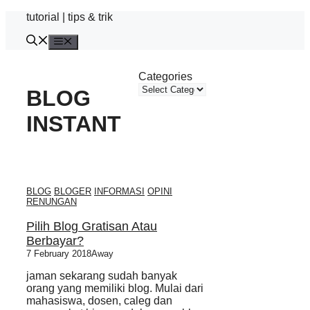
Skip
tutorial | tips & trik
to
content
Menu
Categories
BLOG
INSTANT
BLOG
BLOGER
INFORMASI
OPINI
RENUNGAN
Pilih Blog Gratisan Atau
Berbayar?
7 February 2018
Away
jaman sekarang sudah banyak
orang yang memiliki blog. Mulai dari
mahasiswa, dosen, caleg dan