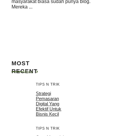
masyarakat biasa sudah punya blog.
Mereka ...
MOST
RECENT
More
TIPS N TRIK
Strategi
Pemasaran
Digital Yang
Efektif Untuk
Bisnis Kecil
TIPS N TRIK