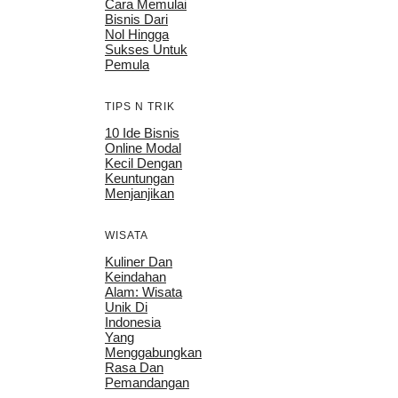
Cara Memulai
Bisnis Dari
Nol Hingga
Sukses Untuk
Pemula
TIPS N TRIK
10 Ide Bisnis
Online Modal
Kecil Dengan
Keuntungan
Menjanjikan
WISATA
Kuliner Dan
Keindahan
Alam: Wisata
Unik Di
Indonesia
Yang
Menggabungkan
Rasa Dan
Pemandangan