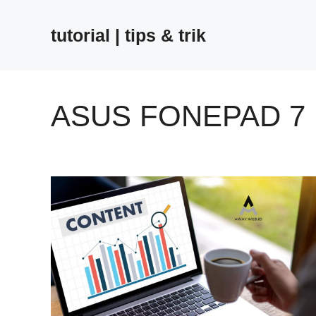
Skip
to
tutorial | tips & trik
content
ASUS FONEPAD 7