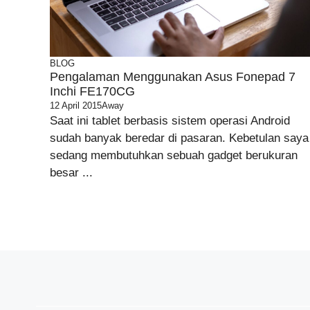
BLOG
Pengalaman Menggunakan Asus Fonepad 7
Inchi FE170CG
12 April 2015
Away
Saat ini tablet berbasis sistem operasi Android
sudah banyak beredar di pasaran. Kebetulan saya
sedang membutuhkan sebuah gadget berukuran
besar ...