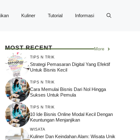
ikan
Kuliner
Tutorial
Informasi
MOST RECENT
More
TIPS N TRIK
Strategi Pemasaran Digital Yang Efektif
Untuk Bisnis Kecil
TIPS N TRIK
Cara Memulai Bisnis Dari Nol Hingga
Sukses Untuk Pemula
TIPS N TRIK
10 Ide Bisnis Online Modal Kecil Dengan
Keuntungan Menjanjikan
WISATA
Kuliner Dan Keindahan Alam: Wisata Unik