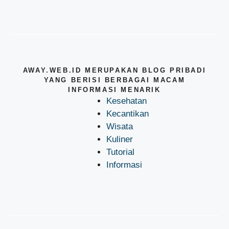
AWAY.WEB.ID MERUPAKAN BLOG PRIBADI
YANG BERISI BERBAGAI MACAM
INFORMASI MENARIK
Kesehatan
Kecantikan
Wisata
Kuliner
Tutorial
Informasi