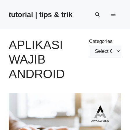
Skip
to
tutorial | tips & trik
Menu
content
APLIKASI
Categories
WAJIB
ANDROID