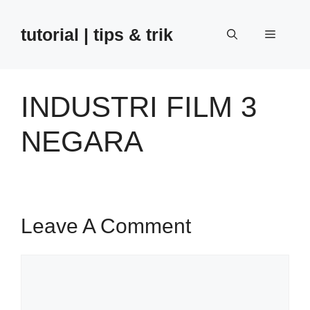
Skip
to
tutorial | tips & trik
Menu
content
INDUSTRI FILM 3
NEGARA
Leave A Comment
Comment