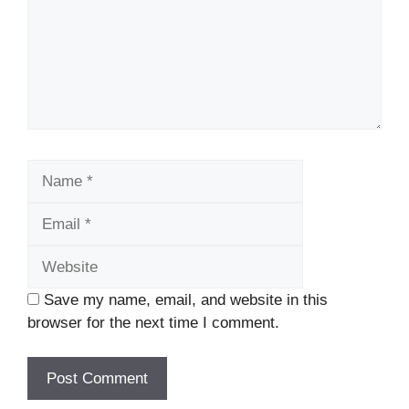
Name
Email
Website
Save my name, email, and website in this
browser for the next time I comment.