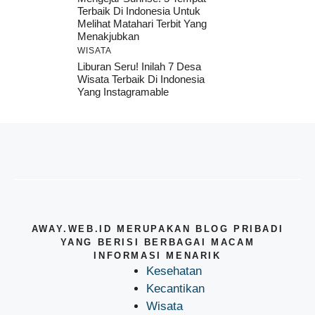
Terbaik Di Indonesia Untuk
Melihat Matahari Terbit Yang
Menakjubkan
WISATA
Liburan Seru! Inilah 7 Desa
Wisata Terbaik Di Indonesia
Yang Instagramable
AWAY.WEB.ID MERUPAKAN BLOG PRIBADI
YANG BERISI BERBAGAI MACAM
INFORMASI MENARIK
Kesehatan
Kecantikan
Wisata