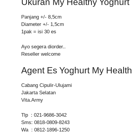
Ukuran My Healthy Yoghurt
Panjang +/- 8,5cm
Diameter +/- 1,5cm
1pak = isi 30 es
Ayo segera diorder..
Reseller welcome
Agent Es Yoghurt My Healt
Cabang Cipulir-Ulujami
Jakarta Selatan
Vita.Army
Tlp : 021-9686-3042
Sms: 0818-0809-8243
Wa : 0812-1896-1250