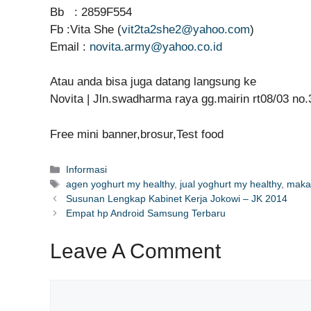
Bb : 2859F554
Fb :Vita She (
vit2ta2she2@yahoo.com
)
Email :
novita.army@yahoo.co.id
Atau anda bisa juga datang langsung ke
Novita | Jln.swadharma raya gg.mairin rt08/03 no.
Free mini banner,brosur,Test food
Categories
Informasi
Tags
agen yoghurt my healthy
,
jual yoghurt my healthy
,
maka
Susunan Lengkap Kabinet Kerja Jokowi – JK 2014
Empat hp Android Samsung Terbaru
Leave A Comment
Comment