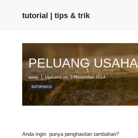
Skip
to
tutorial | tips & trik
content
PELUANG USAHA
away
Updated on:
3 November 2014
INFORMASI
Anda ingin punya penghasilan tambahan?