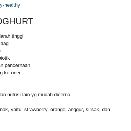
YOGHURT
arah tinggi
maag
h
iotik
an pencernaan
g koroner
dan nutrisi lain yg mudah dicerna
ak, yaitu strawberry, orange, anggur, sirsak, dan