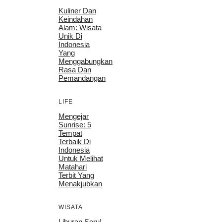
Kuliner Dan
Keindahan
Alam: Wisata
Unik Di
Indonesia
Yang
Menggabungkan
Rasa Dan
Pemandangan
LIFE
Mengejar
Sunrise: 5
Tempat
Terbaik Di
Indonesia
Untuk Melihat
Matahari
Terbit Yang
Menakjubkan
WISATA
Liburan Seru!