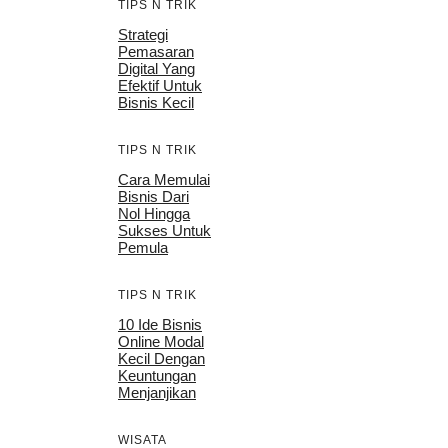
TIPS N TRIK
Strategi
Pemasaran
Digital Yang
Efektif Untuk
Bisnis Kecil
TIPS N TRIK
Cara Memulai
Bisnis Dari
Nol Hingga
Sukses Untuk
Pemula
TIPS N TRIK
10 Ide Bisnis
Online Modal
Kecil Dengan
Keuntungan
Menjanjikan
WISATA