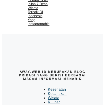
Inilah 7 Desa
Wisata
Terbaik Di
Indonesia
Yang
Instagramable
AWAY.WEB.ID MERUPAKAN BLOG
PRIBADI YANG BERISI BERBAGAI
MACAM INFORMASI MENARIK
Kesehatan
Kecantikan
Wisata
Kuliner